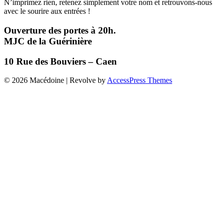
N’imprimez rien, retenez simplement votre nom et retrouvons-nous
avec le sourire aux entrées !
Ouverture des portes à 20h.
MJC de la Guérinière
10 Rue des Bouviers – Caen
Navigation
© 2026 Macédoine | Revolve by
AccessPress Themes
de
l’article