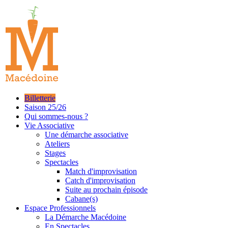
Skip
to
content
Billetterie
Saison 25/26
Qui sommes-nous ?
Vie Associative
Une démarche associative
Ateliers
Stages
Spectacles
Match d'improvisation
Catch d'improvisation
Suite au prochain épisode
Cabane(s)
Espace Professionnels
La Démarche Macédoine
En Spectacles