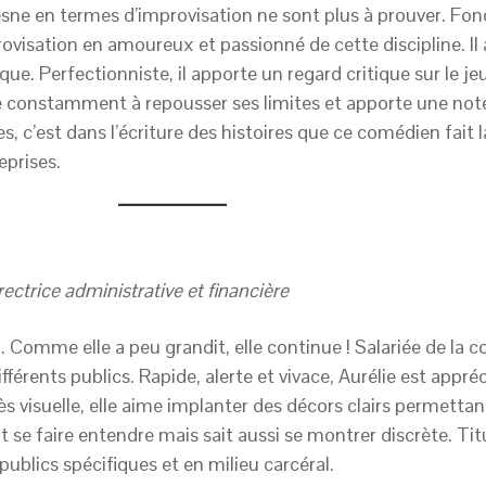
ne en termes d’improvisation ne sont plus à prouver. Fond
ovisation en amoureux et passionné de cette discipline. Il
ue. Perfectionniste, il apporte un regard critique sur le jeu,
 constamment à repousser ses limites et apporte une note 
s, c’est dans l’écriture des histoires que ce comédien fait l
eprises.
ctrice administrative et financière
e… Comme elle a peu grandit, elle continue ! Salariée de 
fférents publics. Rapide, alerte et vivace, Aurélie est appr
rès visuelle, elle aime implanter des décors clairs permetta
ait se faire entendre mais sait aussi se montrer discrète. Ti
 publics spécifiques et en milieu carcéral.