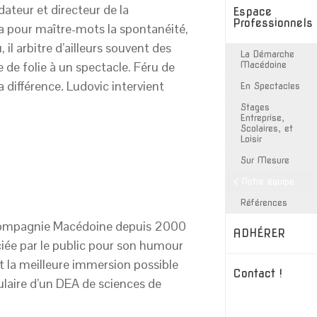
ateur et directeur de la
Espace
Professionnels
 a pour maître-mots la spontanéité,
 il arbitre d’ailleurs souvent des
La Démarche
de folie à un spectacle. Féru de
Macédoine
a différence
.
Ludovic intervient
En Spectacles
Stages
Entreprise,
Scolaires, et
Loisir
Sur Mesure
Notre équipe
Références
la compagnie Macédoine depuis 2000
ADHÉRER
éciée par le public pour son humour
nt la meilleure immersion possible
Contact !
tulaire d’un DEA de sciences de