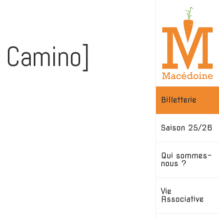
Skip
to
content
l Camino]
Billetterie
Saison 25/26
Qui sommes-
nous ?
Vie
Associative